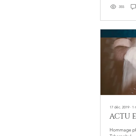
355
17 déc. 2019
∙
1
ACTU 
Hommage phot