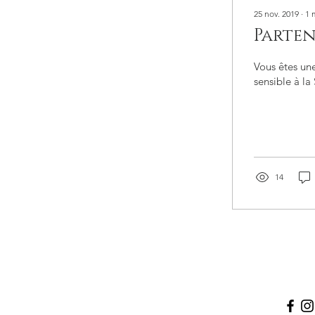
25 nov. 2019
∙
1
Parten
Vous êtes un
sensible à la
14