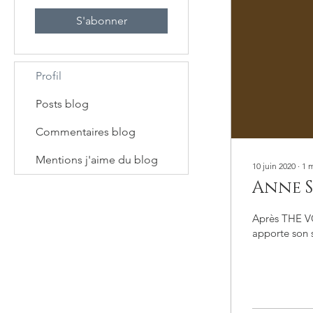
S'abonner
Profil
Posts blog
Commentaires blog
Mentions j'aime du blog
10 juin 2020
∙
1
m
Anne S
Après THE VO
apporte son s