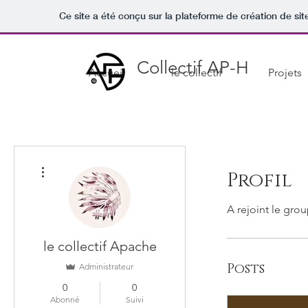
Ce site a été conçu sur la plateforme de création de sit
Collectif AP-H
Accueil
le collectif
Projets
Plus d'actions
Profil
A rejoint le grou
le collectif Apache
Posts
Administrateur
0
0
Abonné
Suivi